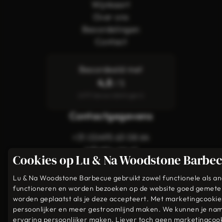
Wijnkaart
Over ons
Beoordelingen
Contact
Beoordeeld met
4,8
/ 5
(619 beoordelingen)
Contactgegevens
+31 (0)495 63 08 64
info@lu-na.nl
Cookies op Lu & Na Woodstone Barbe
Social Media
Lu & Na Woodstone Barbecue gebruikt zowel functionele als an
functioneren en worden bezoeken op de website goed gemete
worden geplaatst als je deze accepteert. Met marketingcookie
persoonlijker en meer gestroomlijnd maken. We kunnen je namel
Adresgegevens
ervaring persoonlijker maken. Liever toch geen marketingcoo