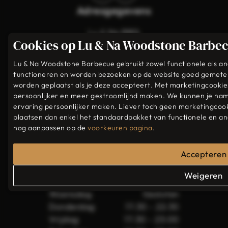
Adresgegevens
Lu & Na BBQ
Cookies op Lu & Na Woodstone Barbe
Grathemerweg 15
6037 NP, Kelpen-Oler
Lu & Na Woodstone Barbecue gebruikt zowel functionele als an
Limburg, Nederland
functioneren en worden bezoeken op de website goed gemete
worden geplaatst als je deze accepteert. Met marketingcookie
persoonlijker en meer gestroomlijnd maken. We kunnen je namel
Parkeren
ervaring persoonlijker maken. Liever toch geen marketingcoo
Altijd een parkeerplek beschikbaar
plaatsen dan enkel het standaardpakket van functionele en ana
door onze grote parkeerplaats
rondom het restaurant.
nog aanpassen op de
voorkeuren pagina
.
Openingstijden
Accepteren
Maandag
17:30 - 22:30
Weigeren
Dinsdag
Gesloten
Woensdag
Gesloten
Donderdag
17:30 - 22:30
Vrijdag
17:30 - 23:00