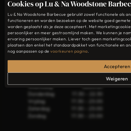
Grathemerweg 15
Cookies op Lu & Na Woodstone Barbe
6037 NP, Kelpen-Oler
Lu & Na Woodstone Barbecue gebruikt zowel functionele als an
Limburg, Nederland
functioneren en worden bezoeken op de website goed gemete
worden geplaatst als je deze accepteert. Met marketingcookie
Parkeren
persoonlijker en meer gestroomlijnd maken. We kunnen je namel
Altijd een parkeerplek beschikbaar
ervaring persoonlijker maken. Liever toch geen marketingcoo
door onze grote parkeerplaats
plaatsen dan enkel het standaardpakket van functionele en ana
rondom het restaurant.
nog aanpassen op de
voorkeuren pagina
.
Openingstijden
Accepteren
Maandag
17:30 - 22:30
Weigeren
Dinsdag
Gesloten
Woensdag
Gesloten
Donderdag
17:30 - 22:30
Vrijdag
17:30 - 23:00
Zaterdag
17:30 - 23:00
Zondag
17:30 - 23:00