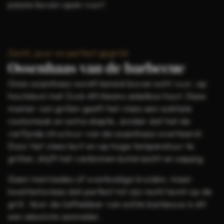
passie boven open vuur!
Zacht, puur en perfect gegrild
Ossenhaas van de barbecue
Onze ossenhaas wordt bereid boven echt vuur, op
houtskool met Zuid-Afrikaans sekelbos hout. Deze
manier van grillen geeft het vlees een subtiele
rooksmaak en extra diepte, zonder dat het de
verfijnde structuur van de ossenhaas overheerst.
Door het vlees kort en op hoge temperatuur te
grillen, blijft het vanbinnen boterzacht en sappig.
Geen marinades of overbodige kruiden, maar
kwaliteitsvlees dat perfect tot zijn recht komt op de
grill. Voor de liefhebber van echte barbecue is dit
een absolute aanrader.