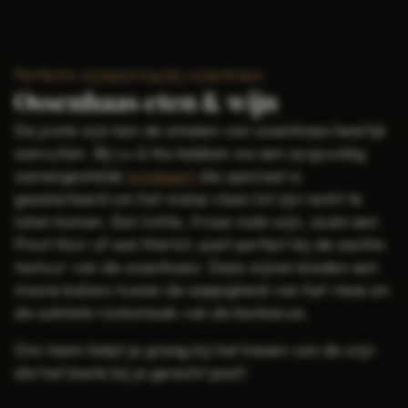
Perfecte wijnpairing bij ossenhaas
Ossenhaas eten & wijn
De juiste wijn kan de smaken van ossenhaas heerlijk
aanvullen. Bij Lu & Na hebben we een zorgvuldig
samengestelde
wijnkaart
die speciaal is
geselecteerd om het malse vlees tot zijn recht te
laten komen. Een lichte, frisse rode wijn, zoals een
Pinot Noir of een Merlot, past perfect bij de zachte
textuur van de ossenhaas. Deze wijnen bieden een
mooie balans tussen de sappigheid van het vlees en
de subtiele rooksmaak van de barbecue.
Ons team helpt je graag bij het kiezen van de wijn
die het beste bij je gerecht past!