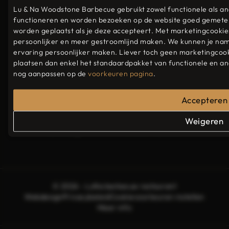
door onze grote parkeerplaats
Lu & Na Woodstone Barbecue gebruikt zowel functionele als an
rondom het restaurant.
functioneren en worden bezoeken op de website goed gemete
Openingstijden
worden geplaatst als je deze accepteert. Met marketingcookie
persoonlijker en meer gestroomlijnd maken. We kunnen je namel
ervaring persoonlijker maken. Liever toch geen marketingcoo
Maandag
17:30 - 22:30
plaatsen dan enkel het standaardpakket van functionele en ana
Dinsdag
Gesloten
nog aanpassen op de
voorkeuren pagina
.
Woensdag
Gesloten
Donderdag
17:30 - 22:30
Accepteren
Vrijdag
17:30 - 23:00
Zaterdag
17:30 - 23:00
Weigeren
Zondag
17:30 - 23:00
© 2026 - LuNa barbecue restaurant
Webdesign
Privacybeleid
Cookievoorkeuren instellen
Meer info