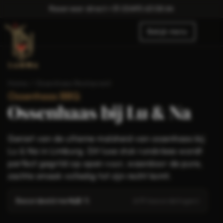
Reserveer direct:
+31 (0)495 63 08 64
Bekijk menu
Home
/
Ossenhaas Restaurant
Ossenhaas BBQ
Ossenhaas bij Lu & Na
Geniet van de ultieme malsheid van ossenhaas bij
Lu & Na in Limburg. Dit luxe stuk rundvlees wordt
perfect gegrild op open vuur, waardoor de pure,
zachte smaak volledig tot zijn recht komt.
Beoordeeld met
4,8
/ 5
(619 beoordelingen)