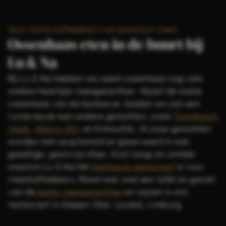
Voor echte liefhebbers van premium vlees
Ossenhaas eten in de buurt bij
Lu & Na
Bij Lu & Na hebben we naast ossenhaas nog vele
andere heerlijke vleesgerechten. Naast de malse
ossenhaas van de barbecue, bieden we ook een
ruime keuze aan andere gerechten, zoals
Tomahawk
steak
,
Wagyu A5+
en Entrecôte. Al onze gerechten
worden met zorg bereid en geserveerd in een
gezellige, gastvrije sfeer. Kom langs en ontdek
waarom Lu & Na hét
barbecue restaurant
is voor
vleesliefhebbers. Reserveer snel een tafel en geniet
van de
beste vleesgerechten
en wijnen in ons
restaurant in Kelpen-Oler, Leudal, Limburg.