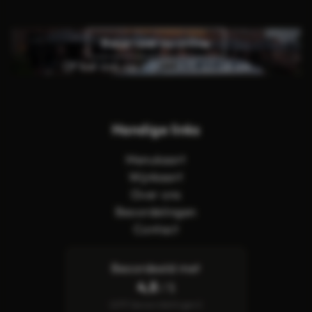
Reserveer nu online
Of bel ons op:
+31 (0)495 63 08 64
Handige links
Menukaart
Wijnkaart
Over ons
Beoordelingen
Contact
Beoordeeld met
4,8
/ 5
(619 beoordelingen)