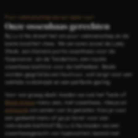
Puur vakmanschap boven open vuur
Onze ossenhaas gerechten
Bij Lu & Na draait het om puur vakmanschap en de
beste kwaliteit vlees. We serveren zowel de Lady
Steak, een kleinere portie ossenhaas voor de
fijnproever, als de Tenderloin, een royale
ossenhaas biefstuk voor de liefhebber. Beide
worden gegrild boven houtvuur, wat zorgt voor een
subtiele rooksmaak en een perfecte garing.
Voor wie graag deelt, bieden we ook het Taste of
Black Angus
-menu aan, met ossenhaas, ribeye en
entrecote
om samen van te genieten. Kies je voor
een gedeeld menu of ga je liever voor een
individuele biefstuk? Bij Lu & Na bieden we een
ossenhaasgerecht van topkwaliteit, bereid met